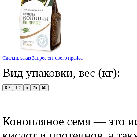
Сделать заказ
Запрос оптового прайса
Вид упаковки, вес (кг):
0.2
1.2
5
25
50
Конопляное семя — это и
кислот и протеинов, а так