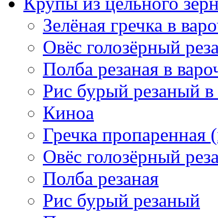
Крупы из цельного зер
Зелёная гречка в вар
Овёс голозёрный рез
Полба резаная в варо
Рис бурый резаный в
Киноа
Гречка пропаренная 
Овёс голозёрный рез
Полба резаная
Рис бурый резаный