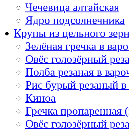
Чечевица алтайская
Ядро подсолнечника
Крупы из цельного зер
Зелёная гречка в вар
Овёс голозёрный рез
Полба резаная в варо
Рис бурый резаный в
Киноа
Гречка пропаренная 
Овёс голозёрный рез