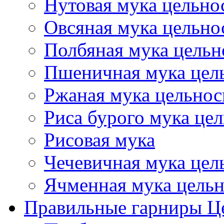
Нутовая мука цельно
Овсяная мука цельно
Полбяная мука цельн
Пшеничная мука цел
Ржаная мука цельнос
Риса бурого мука це
Рисовая мука
Чечевичная мука цел
Ячменная мука цель
Правильные гарниры Ц