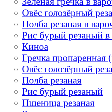
Зелёная гречка в вар
Овёс голозёрный рез
Полба резаная в варо
Рис бурый резаный в
Киноа
Гречка пропаренная 
Овёс голозёрный рез
Полба резаная
Рис бурый резаный
Пшеница резаная