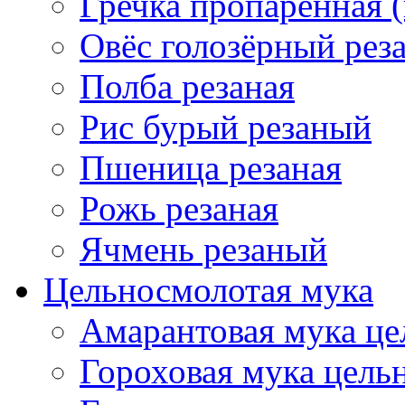
Гречка пропаренная 
Овёс голозёрный рез
Полба резаная
Рис бурый резаный
Пшеница резаная
Рожь резаная
Ячмень резаный
Цельносмолотая мука
Амарантовая мука це
Гороховая мука цель