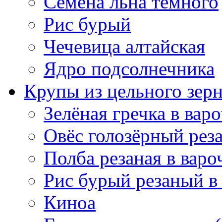
Семена льна тёмного
Рис бурый
Чечевица алтайская
Ядро подсолнечника
Крупы из цельного зер
Зелёная гречка в вар
Овёс голозёрный рез
Полба резаная в варо
Рис бурый резаный в
Киноа